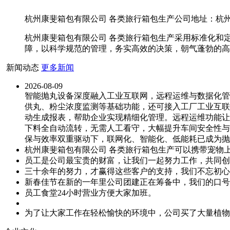
杭州康斐箱包有限公司 各类旅行箱包生产公司地址：杭州康
杭州康斐箱包有限公司 各类旅行箱包生产采用标准化和
障，以科学规范的管理，务实高效的决策，朝气蓬勃的高
新闻动态
更多新闻
2026-08-09
智能抛丸设备深度融入工业互联网，远程运维与数据化管
供丸、粉尘浓度监测等基础功能，还可接入工厂工业互联
动生成报表，帮助企业实现精细化管理。远程运维功能让
下料全自动流转，无需人工看守，大幅提升车间安全性与
保与效率双重驱动下，联网化、智能化、低能耗已成为抛
杭州康斐箱包有限公司 各类旅行箱包生产可以携带宠物
员工是公司最宝贵的财富，让我们一起努力工作，共同创
三十余年的努力，才赢得这些客户的支持，我们不忘初心
新春佳节在新的一年里公司团建正在筹备中，我们的口号
员工食堂24小时营业方便大家加班。
为了让大家工作在轻松愉快的环境中，公司买了大量植物