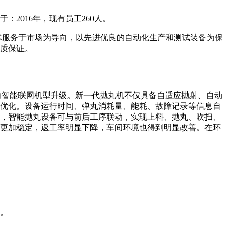
：2016年，现有员工260人。
术服务于市场为导向，以先进优良的自动化生产和测试装备为保
质保证。
向智能联网机型升级。新一代抛丸机不仅具备自适应抛射、自动
优化。设备运行时间、弹丸消耗量、能耗、故障记录等信息自
，智能抛丸设备可与前后工序联动，实现上料、抛丸、吹扫、
更加稳定，返工率明显下降，车间环境也得到明显改善。在环
。