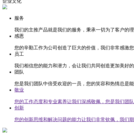
企业文化
服务
我们的主推产品就是我们的服务，秉承一切为了客户的理
感恩
您的辛勤工作为公司创造了巨大的价值，我们非常感激您
员工
我们相信您的能力和潜力，会让我们共同创造更加美好的
团队
您是我们团队中倍受欢迎的一员，您的笑容和热情总是能
敬业
您的工作态度和专业素养让我们深感敬佩，您是我们团队
创新
您的创新思维和解决问题的能力让我们非常钦佩，我们期